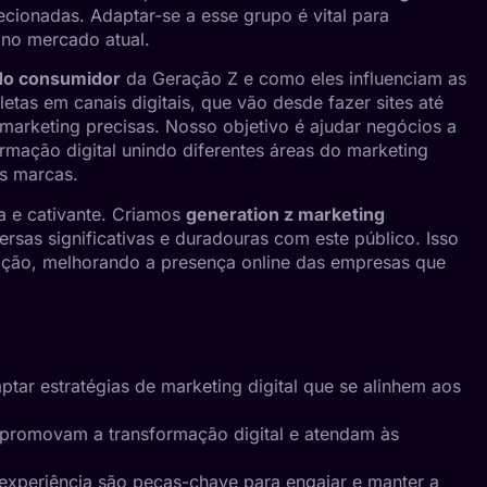
cionadas. Adaptar-se a esse grupo é vital para
no mercado atual.
do consumidor
da Geração Z e como eles influenciam as
as em canais digitais, que vão desde fazer sites até
marketing precisas. Nosso objetivo é ajudar negócios a
rmação digital
unindo diferentes áreas do marketing
as marcas.
 e cativante. Criamos
generation z marketing
as significativas e duradouras com este público. Isso
zação, melhorando a presença online das empresas que
tar estratégias de marketing digital que se alinhem aos
 promovam a transformação digital e atendam às
experiência são peças-chave para engajar e manter a