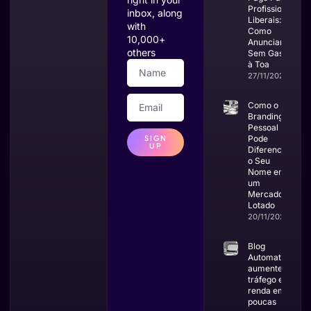
Profissionais
inbox, along
Liberais:
with
Como
10,000+
Anunciar
others
Sem Gastar
à Toa
27/11/2025
Como o
Branding
Pessoal
SIGN
Pode
UP
Diferenciar
o Seu
Nome em
um
Mercado
Lotado
20/11/2025
Blog
Automatizado:
aumente
tráfego e
renda em
poucas