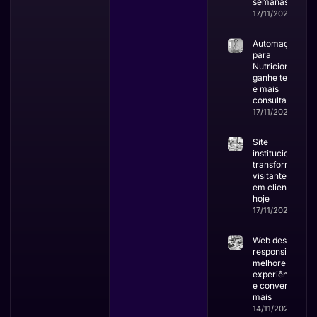
semanas
17/11/2025
Automação
para
Nutricionistas:
ganhe tempo
e mais
consultas
17/11/2025
Site
institucional:
transforme
visitantes
em clientes
hoje
17/11/2025
Web design
responsivo:
melhore a
experiência
e converta
mais
14/11/2025